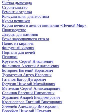
Чистка дымохода
Строительство
Ремонт и отделка
Консультация, диагностика
Курсы печников
Курсы печного дела от компании «Печной Мир»
Производство
Дверцы для каминов
Резка жаропрочного стекла
Панно из кирпича
Фигурный кирпич
Порталы для печей
Печники
Крутенко Сергей Николаевич
Филиппов Алексей Анатольевич
Ботороев Евгений Борисович
Тухватулин Артур Игоревич
Гатапов Батор Дугарович
Бутусин Николай Михайлович
Метелкин Сергей Александрович
Савинов Евгений Николаевич
Журавлев Андрей Владимирович
Красноперов Евгений Викторович
Ячменёв Александр Викторович
Воробьёв Николай Юрьевич