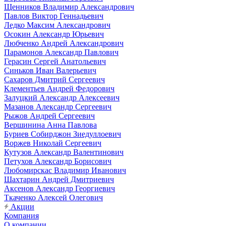
Щенников Владимир Александрович
Павлов Виктор Геннадьевич
Ледко Максим Александрович
Осокин Александр Юрьевич
Любченко Андрей Александрович
Парамонов Александр Павлович
Герасин Сергей Анатольевич
Синьков Иван Валерьевич
Сахаров Дмитрий Сергеевич
Клементьев Андрей Федорович
Залуцкий Александр Алексеевич
Мазанов Александр Сергеевич
Рыжов Андрей Сергеевич
Вершинина Анна Павлова
Буриев Собирджон Зиедуллоевич
Воржев Николай Сергеевич
Кутузов Александр Валентинович
Петухов Александр Борисович
Любомирскас Владимир Иванович
Шахтарин Андрей Дмитриевич
Аксенов Александр Георгиевич
Ткаченко Алексей Олегович
Акции
Компания
О компании