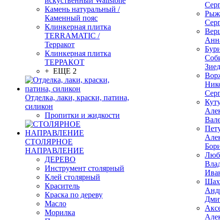
искуственный Wallstone
Сер
Камень натуральный /
Рыж
Каменный пояс
Сер
Клинкерная плитка
Вер
TERRAMATIC /
Анн
Терракот
Бур
Клинкерная плитка
Соб
ТЕРРАКОТ
Зие
+ ЕЩЕ 2
Вор
Ник
Сер
Отделка, лаки, краски, патина,
Кут
силикон
Але
Пропитки и жидкости
Вал
Пет
Але
СТОЛЯРНОЕ
Бор
НАПРАВЛЕНИЕ
Люб
ДЕРЕВО
Вла
Инструмент столярный
Ива
Клей столярный
Шах
Краситель
Анд
Краска по дереву
Дми
Масло
Акс
Морилка
Але