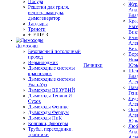
Посуда
Жур
Решетки для гриля,
Анд
вертел, шампура,
Вла
дымогенератор
Кра
Тандыры
Евг
Треноги
Вик
+ ЕЩЕ 3
Ячм
Але
Дымоходы
Вик
Безопасный потолочный
Вор
проход
Ник
Вермилоджик
Печники
Юрь
Дымоходные системы
Щен
красноярск
Вла
Дымоходные системы
Але
Улан-Удэ
Пав
Дымоходы ВЕЗУВИЙ
Ген
Дымоходы Теплов И
Лед
Сухов
Але
Дымоходы Феникс
Осо
Дымоходы Феррум
Але
Дымоходы ПиК
Юрь
Колпаки, флюгеры
Люб
Трубы, переходники,
Анд
тройники
Але