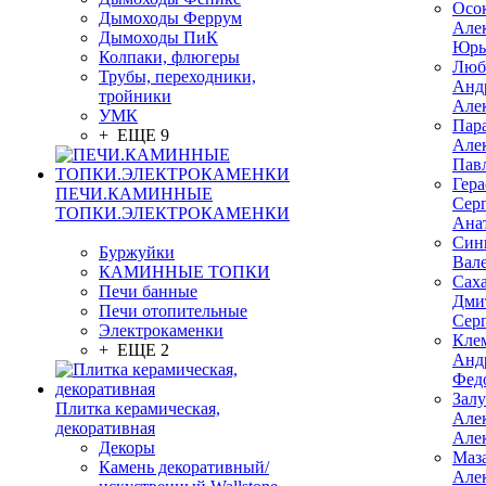
Осо
Дымоходы Феррум
Але
Дымоходы ПиК
Юрь
Колпаки, флюгеры
Люб
Трубы, переходники,
Анд
тройники
Але
УМК
Пар
+ ЕЩЕ 9
Але
Пав
Гер
ПЕЧИ.КАМИННЫЕ
Сер
ТОПКИ.ЭЛЕКТРОКАМЕНКИ
Ана
Син
Буржуйки
Вал
КАМИННЫЕ ТОПКИ
Сах
Печи банные
Дми
Печи отопительные
Сер
Электрокаменки
Кле
+ ЕЩЕ 2
Анд
Фед
Зал
Плитка керамическая,
Але
декоративная
Але
Декоры
Маз
Камень декоративный/
Але