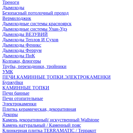
Треноги
Дымоходы
Безопасный потолочный проход
Вермилоджик
Дымоходные системы красноярск
Дымоходные системы Улан-Удэ
Дымоходы ВЕЗУВИЙ
Дымоходы Теплов И Сухов
Дымоходы Феникс
Дымоходы Феррум
Дымоходы ПиК
Колпаки, флюгеры
Трубы, переходники, тройники
УМК
ПЕЧИ.КАМИННЫЕ ТОПКИ.ЭЛЕКТРОКАМЕНКИ
Буржуйки
КАМИННЫЕ ТОПКИ
Печи банные
Печи отопительные
Электрокаменки
Плитка керамическая, декоративная
Декоры
Камень декоративный/ искуственный Wallstone
Камень натуральный / Каменный пояс
Клинкерная плитка TERRAMATIC / Терракот