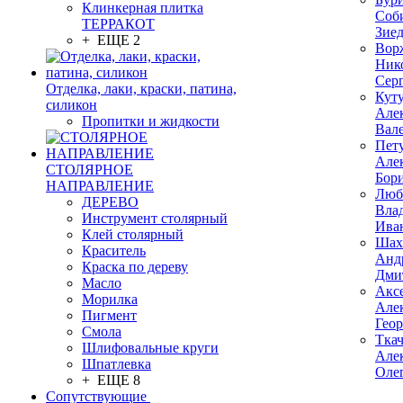
Клинкерная плитка
Соб
ТЕРРАКОТ
Зие
+ ЕЩЕ 2
Вор
Ник
Сер
Отделка, лаки, краски, патина,
Кут
силикон
Але
Пропитки и жидкости
Вал
Пет
Але
СТОЛЯРНОЕ
Бор
НАПРАВЛЕНИЕ
Люб
ДЕРЕВО
Вла
Инструмент столярный
Ива
Клей столярный
Шах
Краситель
Анд
Краска по дереву
Дми
Масло
Акс
Морилка
Але
Пигмент
Гео
Смола
Тка
Шлифовальные круги
Але
Шпатлевка
Оле
+ ЕЩЕ 8
Сопутствующие