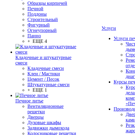
Образцы кирпичей
Печной
Поддоны
Строительный
Фигурный
Услуги
Огнеупорный
Панно
Услуги пе
+ ЕЩЕ 4
Чис
дым
Стр
Кладочные и штукатурные
Рем
смеси
отде
Кладочные смеси
Конс
Клеи / Мастики
диа
Цемент / Песок
Курсы пе
Штукатурные смеси
Кур
+ ЕЩЕ 1
дела
ком
Печное литье
«Пе
Вентиляционные
Производ
решетки
Две
Дверцы
кам
Духовые шкафы
Резк
Задвижки дымохода
жар
Колосниковые решетки