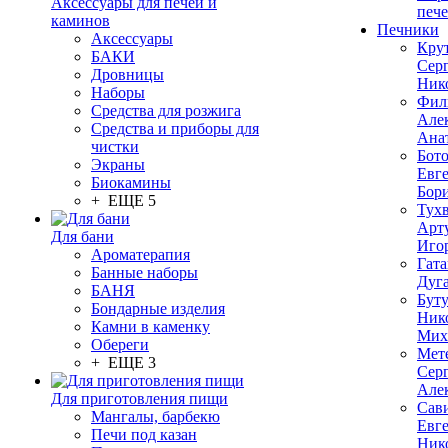
Аксессуары для печей и
печ
каминов
Печники
Аксессуары
Кру
БАКИ
Сер
Дровницы
Ник
Наборы
Фил
Средства для розжига
Але
Средства и приборы для
Ана
чистки
Бот
Экраны
Евг
Биокамины
Бор
+ ЕЩЕ 5
Тух
Арт
Для бани
Иго
Ароматерапия
Гата
Банные наборы
Дуг
БАНЯ
Бут
Бондарные изделия
Ник
Камни в каменку
Мих
Обереги
Мет
+ ЕЩЕ 3
Сер
Але
Для приготовления пищи
Сав
Мангалы, барбекю
Евг
Печи под казан
Ник