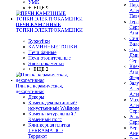
УМК
Пар
+ ЕЩЕ 9
Але
Пав
Гер
ПЕЧИ.КАМИННЫЕ
Сер
ТОПКИ.ЭЛЕКТРОКАМЕНКИ
Ана
Син
Буржуйки
Вал
КАМИННЫЕ ТОПКИ
Сах
Печи банные
Дми
Печи отопительные
Сер
Электрокаменки
Кле
+ ЕЩЕ 2
Анд
Фед
Зал
Плитка керамическая,
Але
декоративная
Але
Декоры
Маз
Камень декоративный/
Але
искуственный Wallstone
Сер
Камень натуральный /
Рыж
Каменный пояс
Сер
Клинкерная плитка
Вер
TERRAMATIC /
Анн
Терракот
Бур