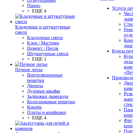
Огнеупорный
Панно
Услуги пе
+ ЕЩЕ 4
Чис
дым
Стр
Кладочные и штукатурные
Рем
смеси
отде
Кладочные смеси
Конс
Клеи / Мастики
диа
Цемент / Песок
Курсы пе
Штукатурные смеси
Кур
+ ЕЩЕ 1
дела
ком
Печное литье
«Пе
Вентиляционные
Производ
решетки
Две
Дверцы
кам
Духовые шкафы
Резк
Задвижки дымохода
жар
Колосниковые решетки
стек
Короба
Пан
Плиты и конфорки
кир
+ ЕЩЕ 4
Фиг
кир
Пор