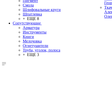
Пигмент
Гео
Смола
Тка
Шлифовальные круги
Але
Шпатлевка
Оле
+ ЕЩЕ 8
Сопутствующие
Арматура
Инструменты
Книги
Мелочовка
Огнетушители
Труба, уголок, полоса
+ ЕЩЕ 3