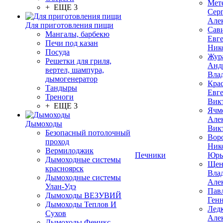
Мет
+ ЕЩЕ 3
Сер
Але
Для приготовления пищи
Сав
Мангалы, барбекю
Евг
Печи под казан
Ник
Посуда
Жур
Решетки для гриля,
Анд
вертел, шампура,
Вла
дымогенератор
Кра
Тандыры
Евг
Треноги
Вик
+ ЕЩЕ 3
Ячм
Але
Дымоходы
Вик
Безопасный потолочный
Вор
проход
Ник
Вермилоджик
Печники
Юрь
Дымоходные системы
Щен
красноярск
Вла
Дымоходные системы
Але
Улан-Удэ
Пав
Дымоходы ВЕЗУВИЙ
Ген
Дымоходы Теплов И
Лед
Сухов
Але
Дымоходы Феникс