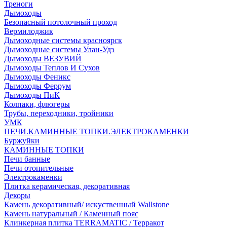
Треноги
Дымоходы
Безопасный потолочный проход
Вермилоджик
Дымоходные системы красноярск
Дымоходные системы Улан-Удэ
Дымоходы ВЕЗУВИЙ
Дымоходы Теплов И Сухов
Дымоходы Феникс
Дымоходы Феррум
Дымоходы ПиК
Колпаки, флюгеры
Трубы, переходники, тройники
УМК
ПЕЧИ.КАМИННЫЕ ТОПКИ.ЭЛЕКТРОКАМЕНКИ
Буржуйки
КАМИННЫЕ ТОПКИ
Печи банные
Печи отопительные
Электрокаменки
Плитка керамическая, декоративная
Декоры
Камень декоративный/ искуственный Wallstone
Камень натуральный / Каменный пояс
Клинкерная плитка TERRAMATIC / Терракот