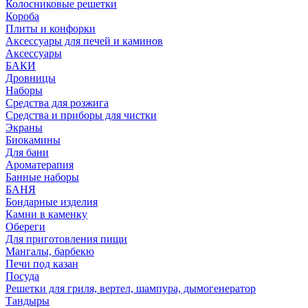
Колосниковые решетки
Короба
Плиты и конфорки
Аксессуары для печей и каминов
Аксессуары
БАКИ
Дровницы
Наборы
Средства для розжига
Средства и приборы для чистки
Экраны
Биокамины
Для бани
Ароматерапия
Банные наборы
БАНЯ
Бондарные изделия
Камни в каменку
Обереги
Для приготовления пищи
Мангалы, барбекю
Печи под казан
Посуда
Решетки для гриля, вертел, шампура, дымогенератор
Тандыры