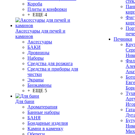
стек
Короба
Пан
Плиты и конфорки
кир
+ ЕЩЕ 4
Фиг
кир
Пор
Аксессуары для печей и
печ
каминов
Печники
Аксессуары
Кру
БАКИ
Сер
Дровницы
Ник
Наборы
Фил
Средства для розжига
Але
Средства и приборы для
Ана
чистки
Бот
Экраны
Евг
Биокамины
Бор
+ ЕЩЕ 5
Тух
Арт
Для бани
Иго
Ароматерапия
Гата
Банные наборы
Дуг
БАНЯ
Бут
Бондарные изделия
Ник
Камни в каменку
Мих
Обереги