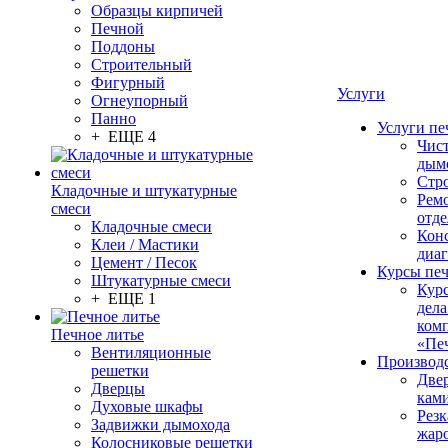
Образцы кирпичей
Печной
Поддоны
Строительный
Фигурный
Услуги
Огнеупорный
Панно
Услуги пе
+ ЕЩЕ 4
Чис
дым
Стр
Кладочные и штукатурные
Рем
смеси
отде
Кладочные смеси
Конс
Клеи / Мастики
диа
Цемент / Песок
Курсы пе
Штукатурные смеси
Кур
+ ЕЩЕ 1
дела
ком
Печное литье
«Пе
Вентиляционные
Производ
решетки
Две
Дверцы
кам
Духовые шкафы
Резк
Задвижки дымохода
жар
Колосниковые решетки