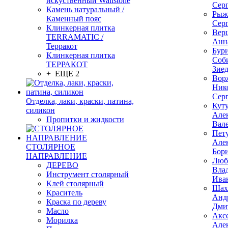
искуственный Wallstone
Сер
Камень натуральный /
Рыж
Каменный пояс
Сер
Клинкерная плитка
Вер
TERRAMATIC /
Анн
Терракот
Бур
Клинкерная плитка
Соб
ТЕРРАКОТ
Зие
+ ЕЩЕ 2
Вор
Ник
Сер
Отделка, лаки, краски, патина,
Кут
силикон
Але
Пропитки и жидкости
Вал
Пет
Але
СТОЛЯРНОЕ
Бор
НАПРАВЛЕНИЕ
Люб
ДЕРЕВО
Вла
Инструмент столярный
Ива
Клей столярный
Шах
Краситель
Анд
Краска по дереву
Дми
Масло
Акс
Морилка
Але