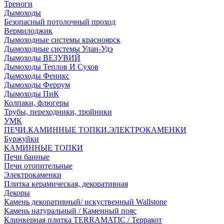
Треноги
Дымоходы
Безопасный потолочный проход
Вермилоджик
Дымоходные системы красноярск
Дымоходные системы Улан-Удэ
Дымоходы ВЕЗУВИЙ
Дымоходы Теплов И Сухов
Дымоходы Феникс
Дымоходы Феррум
Дымоходы ПиК
Колпаки, флюгеры
Трубы, переходники, тройники
УМК
ПЕЧИ.КАМИННЫЕ ТОПКИ.ЭЛЕКТРОКАМЕНКИ
Буржуйки
КАМИННЫЕ ТОПКИ
Печи банные
Печи отопительные
Электрокаменки
Плитка керамическая, декоративная
Декоры
Камень декоративный/ искуственный Wallstone
Камень натуральный / Каменный пояс
Клинкерная плитка TERRAMATIC / Терракот