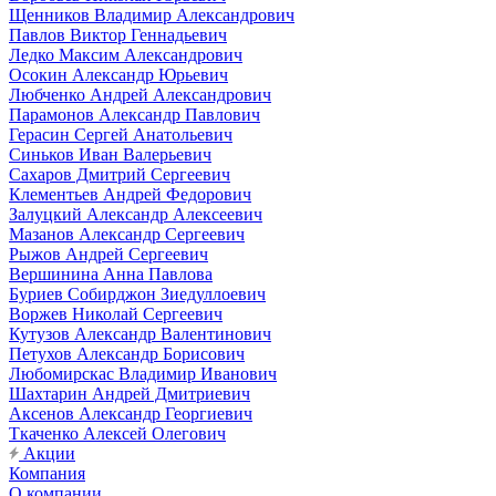
Щенников Владимир Александрович
Павлов Виктор Геннадьевич
Ледко Максим Александрович
Осокин Александр Юрьевич
Любченко Андрей Александрович
Парамонов Александр Павлович
Герасин Сергей Анатольевич
Синьков Иван Валерьевич
Сахаров Дмитрий Сергеевич
Клементьев Андрей Федорович
Залуцкий Александр Алексеевич
Мазанов Александр Сергеевич
Рыжов Андрей Сергеевич
Вершинина Анна Павлова
Буриев Собирджон Зиедуллоевич
Воржев Николай Сергеевич
Кутузов Александр Валентинович
Петухов Александр Борисович
Любомирскас Владимир Иванович
Шахтарин Андрей Дмитриевич
Аксенов Александр Георгиевич
Ткаченко Алексей Олегович
Акции
Компания
О компании