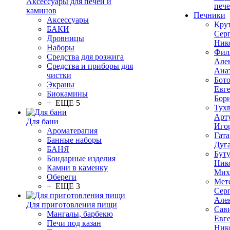
Аксессуары для печей и
печ
каминов
Печники
Аксессуары
Кру
БАКИ
Сер
Дровницы
Ник
Наборы
Фил
Средства для розжига
Але
Средства и приборы для
Ана
чистки
Бот
Экраны
Евг
Биокамины
Бор
+ ЕЩЕ 5
Тух
Арт
Для бани
Иго
Ароматерапия
Гата
Банные наборы
Дуг
БАНЯ
Бут
Бондарные изделия
Ник
Камни в каменку
Мих
Обереги
Мет
+ ЕЩЕ 3
Сер
Але
Для приготовления пищи
Сав
Мангалы, барбекю
Евг
Печи под казан
Ник