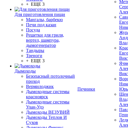
Мет
+ ЕЩЕ 3
Сер
Але
Для приготовления пищи
Сав
Мангалы, барбекю
Евг
Печи под казан
Ник
Посуда
Жур
Решетки для гриля,
Анд
вертел, шампура,
Вла
дымогенератор
Кра
Тандыры
Евг
Треноги
Вик
+ ЕЩЕ 3
Ячм
Але
Дымоходы
Вик
Безопасный потолочный
Вор
проход
Ник
Вермилоджик
Печники
Юрь
Дымоходные системы
Щен
красноярск
Вла
Дымоходные системы
Але
Улан-Удэ
Пав
Дымоходы ВЕЗУВИЙ
Ген
Дымоходы Теплов И
Лед
Сухов
Але
Дымоходы Феникс