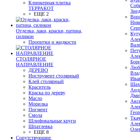
Клинкерная плитка
Соб
ТЕРРАКОТ
Зие
+ ЕЩЕ 2
Вор
Ник
Сер
Отделка, лаки, краски, патина,
Кут
силикон
Але
Пропитки и жидкости
Вал
Пет
Але
СТОЛЯРНОЕ
Бор
НАПРАВЛЕНИЕ
Люб
ДЕРЕВО
Вла
Инструмент столярный
Ива
Клей столярный
Шах
Краситель
Анд
Краска по дереву
Дми
Масло
Акс
Морилка
Але
Пигмент
Гео
Смола
Тка
Шлифовальные круги
Але
Шпатлевка
Оле
+ ЕЩЕ 8
Сопутствующие