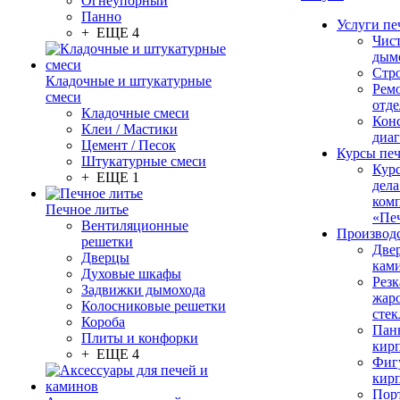
Огнеупорный
Панно
Услуги пе
+ ЕЩЕ 4
Чис
дым
Стр
Кладочные и штукатурные
Рем
смеси
отде
Кладочные смеси
Конс
Клеи / Мастики
диа
Цемент / Песок
Курсы пе
Штукатурные смеси
Кур
+ ЕЩЕ 1
дела
ком
Печное литье
«Пе
Вентиляционные
Производ
решетки
Две
Дверцы
кам
Духовые шкафы
Резк
Задвижки дымохода
жар
Колосниковые решетки
стек
Короба
Пан
Плиты и конфорки
кир
+ ЕЩЕ 4
Фиг
кир
Пор