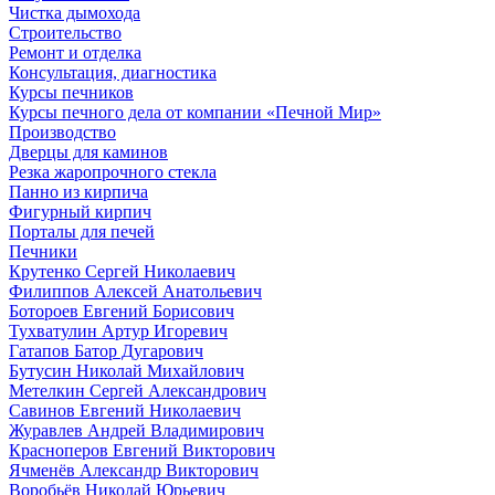
Чистка дымохода
Строительство
Ремонт и отделка
Консультация, диагностика
Курсы печников
Курсы печного дела от компании «Печной Мир»
Производство
Дверцы для каминов
Резка жаропрочного стекла
Панно из кирпича
Фигурный кирпич
Порталы для печей
Печники
Крутенко Сергей Николаевич
Филиппов Алексей Анатольевич
Ботороев Евгений Борисович
Тухватулин Артур Игоревич
Гатапов Батор Дугарович
Бутусин Николай Михайлович
Метелкин Сергей Александрович
Савинов Евгений Николаевич
Журавлев Андрей Владимирович
Красноперов Евгений Викторович
Ячменёв Александр Викторович
Воробьёв Николай Юрьевич