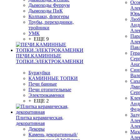
Осо
Дымоходы Феррум
Але
Дымоходы ПиК
Юрь
Колпаки, флюгеры
Люб
Трубы, переходники,
Анд
тройники
Але
УМК
Пар
+ ЕЩЕ 9
Але
Пав
Гер
ПЕЧИ.КАМИННЫЕ
Сер
ТОПКИ.ЭЛЕКТРОКАМЕНКИ
Ана
Син
Буржуйки
Вал
КАМИННЫЕ ТОПКИ
Сах
Печи банные
Дми
Печи отопительные
Сер
Электрокаменки
Кле
+ ЕЩЕ 2
Анд
Фед
Зал
Плитка керамическая,
Але
декоративная
Але
Декоры
Маз
Камень декоративный/
Але