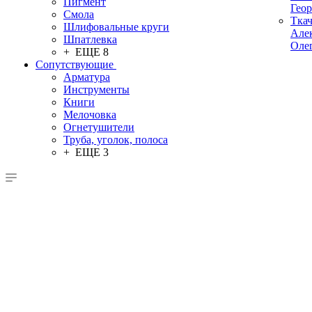
Пигмент
Гео
Смола
Тка
Шлифовальные круги
Але
Шпатлевка
Оле
+ ЕЩЕ 8
Сопутствующие
Арматура
Инструменты
Книги
Мелочовка
Огнетушители
Труба, уголок, полоса
+ ЕЩЕ 3