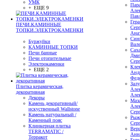
УМК
Пар
+ ЕЩЕ 9
Але
Пав
Гер
ПЕЧИ.КАМИННЫЕ
Сер
ТОПКИ.ЭЛЕКТРОКАМЕНКИ
Ана
Син
Буржуйки
Вал
КАМИННЫЕ ТОПКИ
Сах
Печи банные
Дми
Печи отопительные
Сер
Электрокаменки
Кле
+ ЕЩЕ 2
Анд
Фед
Зал
Плитка керамическая,
Але
декоративная
Але
Декоры
Маз
Камень декоративный/
Але
искуственный Wallstone
Сер
Камень натуральный /
Рыж
Каменный пояс
Сер
Клинкерная плитка
Вер
TERRAMATIC /
Анн
Терракот
Бур