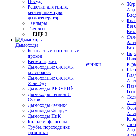
Посуда
Жур
Решетки для гриля,
Анд
вертел, шампура,
Вла
дымогенератор
Кра
Тандыры
Евг
Треноги
Вик
+ ЕЩЕ 3
Ячм
Але
Дымоходы
Вик
Безопасный потолочный
Вор
проход
Ник
Вермилоджик
Печники
Юрь
Дымоходные системы
Щен
красноярск
Вла
Дымоходные системы
Але
Улан-Удэ
Пав
Дымоходы ВЕЗУВИЙ
Ген
Дымоходы Теплов И
Лед
Сухов
Але
Дымоходы Феникс
Осо
Дымоходы Феррум
Але
Дымоходы ПиК
Юрь
Колпаки, флюгеры
Люб
Трубы, переходники,
Анд
тройники
Але