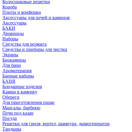
Колосниковые решетки
Короба
Плиты и конфорки
Аксессуары для печей и каминов
Аксессуары
БАКИ
Дровницы
Наборы
Средства для розжига
Средства и приборы для чистки
Экраны
Биокамины
Для бани
Ароматерапия
Банные наборы
БАНЯ
Бондарные изделия
Камни в каменку
Обереги
Для приготовления пищи
Мангалы, барбекю
Печи под казан
Посуда
Решетки для гриля, вертел, шампура, дымогенератор
Тандыры