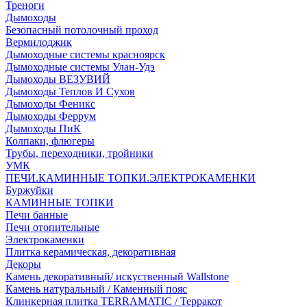
Треноги
Дымоходы
Безопасный потолочный проход
Вермилоджик
Дымоходные системы красноярск
Дымоходные системы Улан-Удэ
Дымоходы ВЕЗУВИЙ
Дымоходы Теплов И Сухов
Дымоходы Феникс
Дымоходы Феррум
Дымоходы ПиК
Колпаки, флюгеры
Трубы, переходники, тройники
УМК
ПЕЧИ.КАМИННЫЕ ТОПКИ.ЭЛЕКТРОКАМЕНКИ
Буржуйки
КАМИННЫЕ ТОПКИ
Печи банные
Печи отопительные
Электрокаменки
Плитка керамическая, декоративная
Декоры
Камень декоративный/ искуственный Wallstone
Камень натуральный / Каменный пояс
Клинкерная плитка TERRAMATIC / Терракот