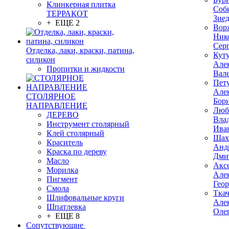
Клинкерная плитка
Соб
ТЕРРАКОТ
Зие
+ ЕЩЕ 2
Вор
Ник
Сер
Отделка, лаки, краски, патина,
Кут
силикон
Але
Пропитки и жидкости
Вал
Пет
Але
СТОЛЯРНОЕ
Бор
НАПРАВЛЕНИЕ
Люб
ДЕРЕВО
Вла
Инструмент столярный
Ива
Клей столярный
Шах
Краситель
Анд
Краска по дереву
Дми
Масло
Акс
Морилка
Але
Пигмент
Гео
Смола
Тка
Шлифовальные круги
Але
Шпатлевка
Оле
+ ЕЩЕ 8
Сопутствующие