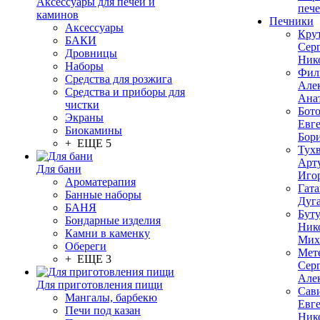
Аксессуары для печей и
печ
каминов
Печники
Аксессуары
Кру
БАКИ
Сер
Дровницы
Ник
Наборы
Фил
Средства для розжига
Але
Средства и приборы для
Ана
чистки
Бот
Экраны
Евг
Биокамины
Бор
+ ЕЩЕ 5
Тух
Арт
Для бани
Иго
Ароматерапия
Гата
Банные наборы
Дуг
БАНЯ
Бут
Бондарные изделия
Ник
Камни в каменку
Мих
Обереги
Мет
+ ЕЩЕ 3
Сер
Але
Для приготовления пищи
Сав
Мангалы, барбекю
Евг
Печи под казан
Ник