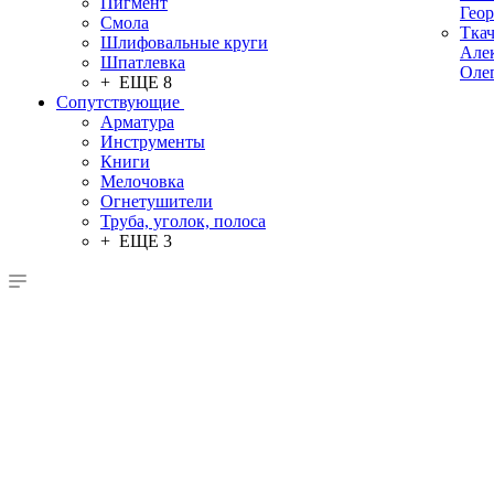
Пигмент
Гео
Смола
Тка
Шлифовальные круги
Але
Шпатлевка
Оле
+ ЕЩЕ 8
Сопутствующие
Арматура
Инструменты
Книги
Мелочовка
Огнетушители
Труба, уголок, полоса
+ ЕЩЕ 3