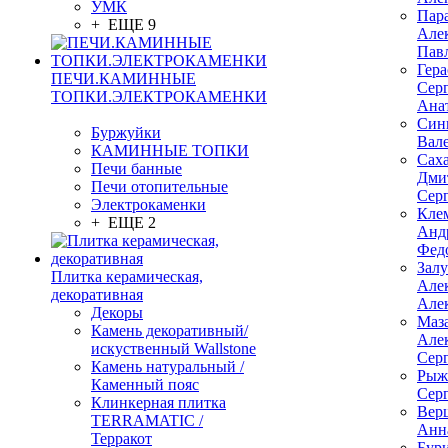
УМК
Пар
+ ЕЩЕ 9
Але
Пав
Гер
ПЕЧИ.КАМИННЫЕ
Сер
ТОПКИ.ЭЛЕКТРОКАМЕНКИ
Ана
Син
Буржуйки
Вал
КАМИННЫЕ ТОПКИ
Сах
Печи банные
Дми
Печи отопительные
Сер
Электрокаменки
Кле
+ ЕЩЕ 2
Анд
Фед
Зал
Плитка керамическая,
Але
декоративная
Але
Декоры
Маз
Камень декоративный/
Але
искуственный Wallstone
Сер
Камень натуральный /
Рыж
Каменный пояс
Сер
Клинкерная плитка
Вер
TERRAMATIC /
Анн
Терракот
Бур