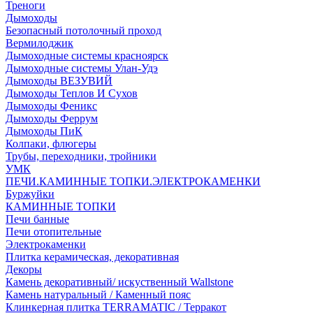
Треноги
Дымоходы
Безопасный потолочный проход
Вермилоджик
Дымоходные системы красноярск
Дымоходные системы Улан-Удэ
Дымоходы ВЕЗУВИЙ
Дымоходы Теплов И Сухов
Дымоходы Феникс
Дымоходы Феррум
Дымоходы ПиК
Колпаки, флюгеры
Трубы, переходники, тройники
УМК
ПЕЧИ.КАМИННЫЕ ТОПКИ.ЭЛЕКТРОКАМЕНКИ
Буржуйки
КАМИННЫЕ ТОПКИ
Печи банные
Печи отопительные
Электрокаменки
Плитка керамическая, декоративная
Декоры
Камень декоративный/ искуственный Wallstone
Камень натуральный / Каменный пояс
Клинкерная плитка TERRAMATIC / Терракот