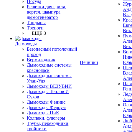
Посуда
Жур
Решетки для гриля,
Анд
вертел, шампура,
Вла
дымогенератор
Кра
Тандыры
Евг
Треноги
Вик
+ ЕЩЕ 3
Ячм
Але
Дымоходы
Вик
Безопасный потолочный
Вор
проход
Ник
Вермилоджик
Печники
Юрь
Дымоходные системы
Щен
красноярск
Вла
Дымоходные системы
Але
Улан-Удэ
Пав
Дымоходы ВЕЗУВИЙ
Ген
Дымоходы Теплов И
Лед
Сухов
Але
Дымоходы Феникс
Осо
Дымоходы Феррум
Але
Дымоходы ПиК
Юрь
Колпаки, флюгеры
Люб
Трубы, переходники,
Анд
тройники
Але