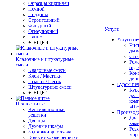
Образцы кирпичей
Печной
Поддоны
Строительный
Фигурный
Услуги
Огнеупорный
Панно
Услуги пе
+ ЕЩЕ 4
Чис
дым
Стр
Кладочные и штукатурные
Рем
смеси
отде
Кладочные смеси
Конс
Клеи / Мастики
диа
Цемент / Песок
Курсы пе
Штукатурные смеси
Кур
+ ЕЩЕ 1
дела
ком
Печное литье
«Пе
Вентиляционные
Производ
решетки
Две
Дверцы
кам
Духовые шкафы
Резк
Задвижки дымохода
жар
Колосниковые решетки