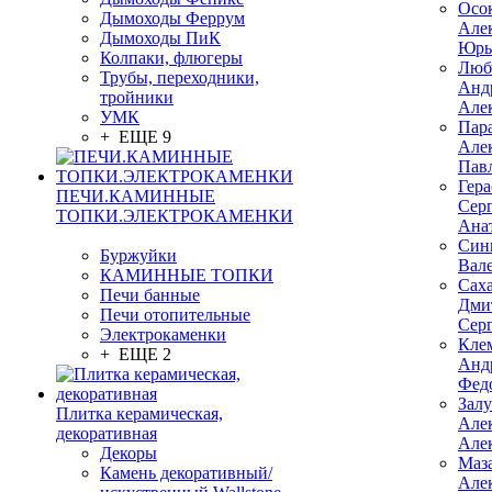
Осо
Дымоходы Феррум
Але
Дымоходы ПиК
Юрь
Колпаки, флюгеры
Люб
Трубы, переходники,
Анд
тройники
Але
УМК
Пар
+ ЕЩЕ 9
Але
Пав
Гер
ПЕЧИ.КАМИННЫЕ
Сер
ТОПКИ.ЭЛЕКТРОКАМЕНКИ
Ана
Син
Буржуйки
Вал
КАМИННЫЕ ТОПКИ
Сах
Печи банные
Дми
Печи отопительные
Сер
Электрокаменки
Кле
+ ЕЩЕ 2
Анд
Фед
Зал
Плитка керамическая,
Але
декоративная
Але
Декоры
Маз
Камень декоративный/
Але