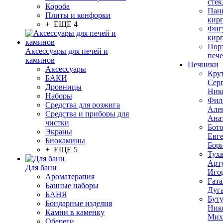
стек
Короба
Пан
Плиты и конфорки
кир
+ ЕЩЕ 4
Фиг
кир
Пор
Аксессуары для печей и
печ
каминов
Печники
Аксессуары
Кру
БАКИ
Сер
Дровницы
Ник
Наборы
Фил
Средства для розжига
Але
Средства и приборы для
Ана
чистки
Бот
Экраны
Евг
Биокамины
Бор
+ ЕЩЕ 5
Тух
Арт
Для бани
Иго
Ароматерапия
Гата
Банные наборы
Дуг
БАНЯ
Бут
Бондарные изделия
Ник
Камни в каменку
Мих
Обереги