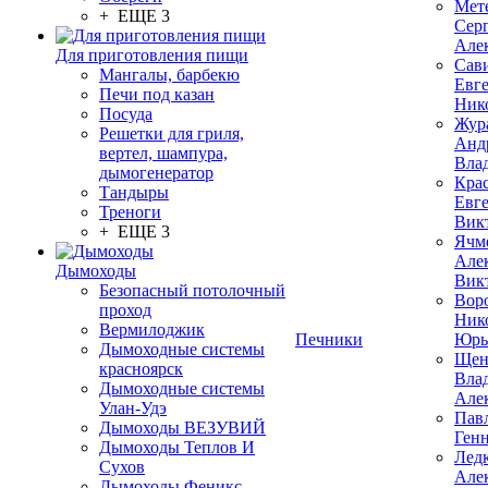
Мет
+ ЕЩЕ 3
Сер
Але
Для приготовления пищи
Сав
Мангалы, барбекю
Евг
Печи под казан
Ник
Посуда
Жур
Решетки для гриля,
Анд
вертел, шампура,
Вла
дымогенератор
Кра
Тандыры
Евг
Треноги
Вик
+ ЕЩЕ 3
Ячм
Але
Дымоходы
Вик
Безопасный потолочный
Вор
проход
Ник
Вермилоджик
Печники
Юрь
Дымоходные системы
Щен
красноярск
Вла
Дымоходные системы
Але
Улан-Удэ
Пав
Дымоходы ВЕЗУВИЙ
Ген
Дымоходы Теплов И
Лед
Сухов
Але
Дымоходы Феникс