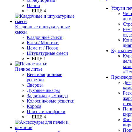
Огнеупорный
Панно
Услуги пе
+ ЕЩЕ 4
Чис
дым
Стр
Кладочные и штукатурные
Рем
смеси
отде
Кладочные смеси
Конс
Клеи / Мастики
диа
Цемент / Песок
Курсы пе
Штукатурные смеси
Кур
+ ЕЩЕ 1
дела
ком
Печное литье
«Пе
Вентиляционные
Производ
решетки
Две
Дверцы
кам
Духовые шкафы
Резк
Задвижки дымохода
жар
Колосниковые решетки
стек
Короба
Пан
Плиты и конфорки
кир
+ ЕЩЕ 4
Фиг
кир
Пор