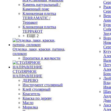
искуственный Wallstone
Сер
Камень натуральный /
Рыж
Каменный пояс
Сер
Клинкерная плитка
Вер
TERRAMATIC /
Анн
Терракот
Бур
Клинкерная плитка
Соб
ТЕРРАКОТ
Зие
+ ЕЩЕ 2
Вор
Ник
Сер
Отделка, лаки, краски, патина,
Кут
силикон
Але
Пропитки и жидкости
Вал
Пет
Але
СТОЛЯРНОЕ
Бор
НАПРАВЛЕНИЕ
Люб
ДЕРЕВО
Вла
Инструмент столярный
Ива
Клей столярный
Шах
Краситель
Анд
Краска по дереву
Дми
Масло
Акс
Морилка
Але