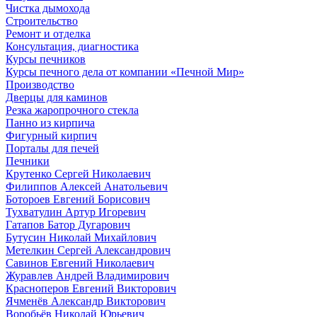
Чистка дымохода
Строительство
Ремонт и отделка
Консультация, диагностика
Курсы печников
Курсы печного дела от компании «Печной Мир»
Производство
Дверцы для каминов
Резка жаропрочного стекла
Панно из кирпича
Фигурный кирпич
Порталы для печей
Печники
Крутенко Сергей Николаевич
Филиппов Алексей Анатольевич
Ботороев Евгений Борисович
Тухватулин Артур Игоревич
Гатапов Батор Дугарович
Бутусин Николай Михайлович
Метелкин Сергей Александрович
Савинов Евгений Николаевич
Журавлев Андрей Владимирович
Красноперов Евгений Викторович
Ячменёв Александр Викторович
Воробьёв Николай Юрьевич