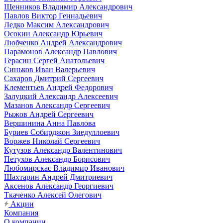
Щенников Владимир Александрович
Павлов Виктор Геннадьевич
Ледко Максим Александрович
Осокин Александр Юрьевич
Любченко Андрей Александрович
Парамонов Александр Павлович
Герасин Сергей Анатольевич
Синьков Иван Валерьевич
Сахаров Дмитрий Сергеевич
Клементьев Андрей Федорович
Залуцкий Александр Алексеевич
Мазанов Александр Сергеевич
Рыжов Андрей Сергеевич
Вершинина Анна Павлова
Буриев Собирджон Зиедуллоевич
Воржев Николай Сергеевич
Кутузов Александр Валентинович
Петухов Александр Борисович
Любомирскас Владимир Иванович
Шахтарин Андрей Дмитриевич
Аксенов Александр Георгиевич
Ткаченко Алексей Олегович
Акции
Компания
О компании