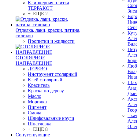
Клинкерная плитка
Соб
ТЕРРАКОТ
Зие
+ ЕЩЕ 2
Вор
Ник
Сер
Отделка, лаки, краски, патина,
Кут
силикон
Але
Пропитки и жидкости
Вал
Пет
Але
СТОЛЯРНОЕ
Бор
НАПРАВЛЕНИЕ
Люб
ДЕРЕВО
Вла
Инструмент столярный
Ива
Клей столярный
Шах
Краситель
Анд
Краска по дереву
Дми
Масло
Акс
Морилка
Але
Пигмент
Гео
Смола
Тка
Шлифовальные круги
Але
Шпатлевка
Оле
+ ЕЩЕ 8
Сопутствующие