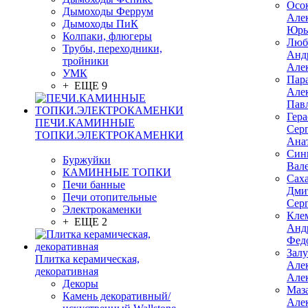
Осо
Дымоходы Феррум
Але
Дымоходы ПиК
Юрь
Колпаки, флюгеры
Люб
Трубы, переходники,
Анд
тройники
Але
УМК
Пар
+ ЕЩЕ 9
Але
Пав
Гер
ПЕЧИ.КАМИННЫЕ
Сер
ТОПКИ.ЭЛЕКТРОКАМЕНКИ
Ана
Син
Буржуйки
Вал
КАМИННЫЕ ТОПКИ
Сах
Печи банные
Дми
Печи отопительные
Сер
Электрокаменки
Кле
+ ЕЩЕ 2
Анд
Фед
Зал
Плитка керамическая,
Але
декоративная
Але
Декоры
Маз
Камень декоративный/
Але