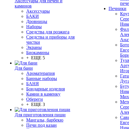
Аксессуары для печей и
печ
каминов
Печники
Аксессуары
Кру
БАКИ
Сер
Дровницы
Ник
Наборы
Фил
Средства для розжига
Але
Средства и приборы для
Ана
чистки
Бот
Экраны
Евг
Биокамины
Бор
+ ЕЩЕ 5
Тух
Арт
Для бани
Иго
Ароматерапия
Гата
Банные наборы
Дуг
БАНЯ
Бут
Бондарные изделия
Ник
Камни в каменку
Мих
Обереги
Мет
+ ЕЩЕ 3
Сер
Але
Для приготовления пищи
Сав
Мангалы, барбекю
Евг
Печи под казан
Ник