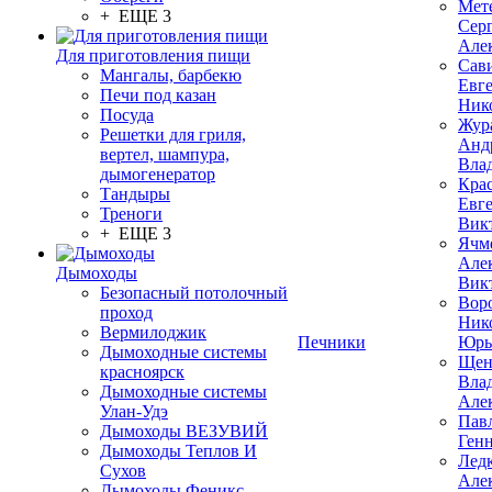
Мет
+ ЕЩЕ 3
Сер
Але
Для приготовления пищи
Сав
Мангалы, барбекю
Евг
Печи под казан
Ник
Посуда
Жур
Решетки для гриля,
Анд
вертел, шампура,
Вла
дымогенератор
Кра
Тандыры
Евг
Треноги
Вик
+ ЕЩЕ 3
Ячм
Але
Дымоходы
Вик
Безопасный потолочный
Вор
проход
Ник
Вермилоджик
Печники
Юрь
Дымоходные системы
Щен
красноярск
Вла
Дымоходные системы
Але
Улан-Удэ
Пав
Дымоходы ВЕЗУВИЙ
Ген
Дымоходы Теплов И
Лед
Сухов
Але
Дымоходы Феникс