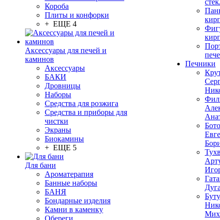
стек
Короба
Пан
Плиты и конфорки
кир
+ ЕЩЕ 4
Фиг
кир
Пор
Аксессуары для печей и
печ
каминов
Печники
Аксессуары
Кру
БАКИ
Сер
Дровницы
Ник
Наборы
Фил
Средства для розжига
Але
Средства и приборы для
Ана
чистки
Бот
Экраны
Евг
Биокамины
Бор
+ ЕЩЕ 5
Тух
Арт
Для бани
Иго
Ароматерапия
Гата
Банные наборы
Дуг
БАНЯ
Бут
Бондарные изделия
Ник
Камни в каменку
Мих
Обереги