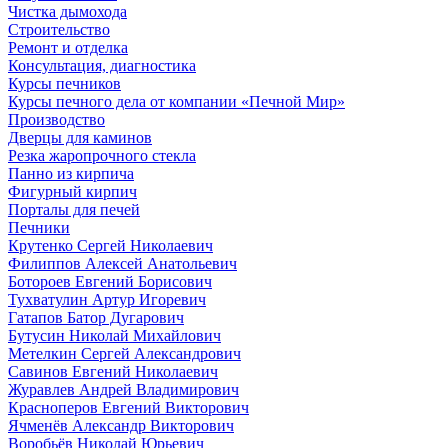
Чистка дымохода
Строительство
Ремонт и отделка
Консультация, диагностика
Курсы печников
Курсы печного дела от компании «Печной Мир»
Производство
Дверцы для каминов
Резка жаропрочного стекла
Панно из кирпича
Фигурный кирпич
Порталы для печей
Печники
Крутенко Сергей Николаевич
Филиппов Алексей Анатольевич
Ботороев Евгений Борисович
Тухватулин Артур Игоревич
Гатапов Батор Дугарович
Бутусин Николай Михайлович
Метелкин Сергей Александрович
Савинов Евгений Николаевич
Журавлев Андрей Владимирович
Красноперов Евгений Викторович
Ячменёв Александр Викторович
Воробьёв Николай Юрьевич