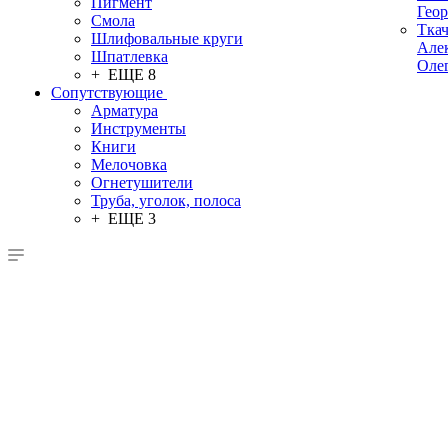
Пигмент
Гео
Смола
Тка
Шлифовальные круги
Але
Шпатлевка
Оле
+ ЕЩЕ 8
Сопутствующие
Арматура
Инструменты
Книги
Мелочовка
Огнетушители
Труба, уголок, полоса
+ ЕЩЕ 3