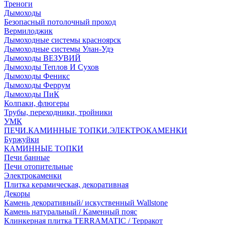
Треноги
Дымоходы
Безопасный потолочный проход
Вермилоджик
Дымоходные системы красноярск
Дымоходные системы Улан-Удэ
Дымоходы ВЕЗУВИЙ
Дымоходы Теплов И Сухов
Дымоходы Феникс
Дымоходы Феррум
Дымоходы ПиК
Колпаки, флюгеры
Трубы, переходники, тройники
УМК
ПЕЧИ.КАМИННЫЕ ТОПКИ.ЭЛЕКТРОКАМЕНКИ
Буржуйки
КАМИННЫЕ ТОПКИ
Печи банные
Печи отопительные
Электрокаменки
Плитка керамическая, декоративная
Декоры
Камень декоративный/ искуственный Wallstone
Камень натуральный / Каменный пояс
Клинкерная плитка TERRAMATIC / Терракот