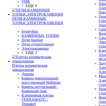
УМК
Пар
+ ЕЩЕ 9
Але
Пав
Гер
ПЕЧИ.КАМИННЫЕ
Сер
ТОПКИ.ЭЛЕКТРОКАМЕНКИ
Ана
Син
Буржуйки
Вал
КАМИННЫЕ ТОПКИ
Сах
Печи банные
Дми
Печи отопительные
Сер
Электрокаменки
Кле
+ ЕЩЕ 2
Анд
Фед
Зал
Плитка керамическая,
Але
декоративная
Але
Декоры
Маз
Камень декоративный/
Але
искуственный Wallstone
Сер
Камень натуральный /
Рыж
Каменный пояс
Сер
Клинкерная плитка
Вер
TERRAMATIC /
Анн
Терракот
Бур