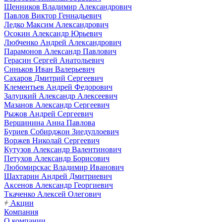
Щенников Владимир Александрович
Павлов Виктор Геннадьевич
Ледко Максим Александрович
Осокин Александр Юрьевич
Любченко Андрей Александрович
Парамонов Александр Павлович
Герасин Сергей Анатольевич
Синьков Иван Валерьевич
Сахаров Дмитрий Сергеевич
Клементьев Андрей Федорович
Залуцкий Александр Алексеевич
Мазанов Александр Сергеевич
Рыжов Андрей Сергеевич
Вершинина Анна Павлова
Буриев Собирджон Зиедуллоевич
Воржев Николай Сергеевич
Кутузов Александр Валентинович
Петухов Александр Борисович
Любомирскас Владимир Иванович
Шахтарин Андрей Дмитриевич
Аксенов Александр Георгиевич
Ткаченко Алексей Олегович
Акции
Компания
О компании