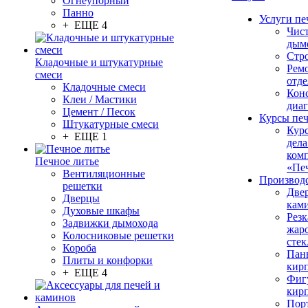
Огнеупорный
Панно
Услуги пе
+ ЕЩЕ 4
Чис
дым
Стр
Кладочные и штукатурные
Рем
смеси
отде
Кладочные смеси
Конс
Клеи / Мастики
диа
Цемент / Песок
Курсы пе
Штукатурные смеси
Кур
+ ЕЩЕ 1
дела
ком
Печное литье
«Пе
Вентиляционные
Производ
решетки
Две
Дверцы
кам
Духовые шкафы
Резк
Задвижки дымохода
жар
Колосниковые решетки
стек
Короба
Пан
Плиты и конфорки
кир
+ ЕЩЕ 4
Фиг
кир
Пор