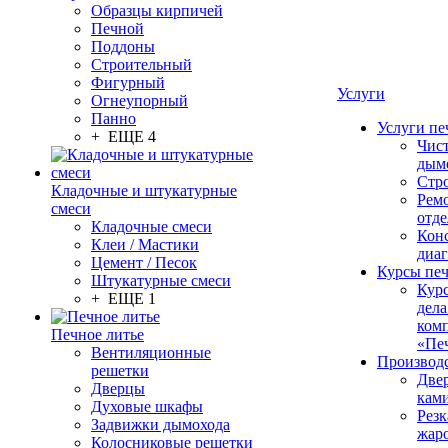
Образцы кирпичей
Печной
Поддоны
Строительный
Фигурный
Услуги
Огнеупорный
Панно
Услуги пе
+ ЕЩЕ 4
Чис
дым
Стр
Кладочные и штукатурные
Рем
смеси
отде
Кладочные смеси
Конс
Клеи / Мастики
диа
Цемент / Песок
Курсы пе
Штукатурные смеси
Кур
+ ЕЩЕ 1
дела
ком
Печное литье
«Пе
Вентиляционные
Производ
решетки
Две
Дверцы
кам
Духовые шкафы
Резк
Задвижки дымохода
жар
Колосниковые решетки