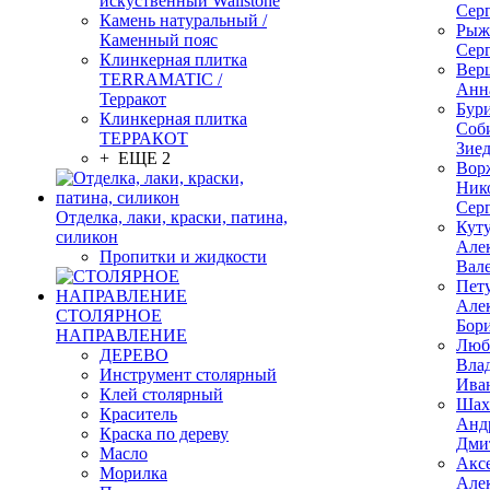
искуственный Wallstone
Сер
Камень натуральный /
Рыж
Каменный пояс
Сер
Клинкерная плитка
Вер
TERRAMATIC /
Анн
Терракот
Бур
Клинкерная плитка
Соб
ТЕРРАКОТ
Зие
+ ЕЩЕ 2
Вор
Ник
Сер
Отделка, лаки, краски, патина,
Кут
силикон
Але
Пропитки и жидкости
Вал
Пет
Але
СТОЛЯРНОЕ
Бор
НАПРАВЛЕНИЕ
Люб
ДЕРЕВО
Вла
Инструмент столярный
Ива
Клей столярный
Шах
Краситель
Анд
Краска по дереву
Дми
Масло
Акс
Морилка
Але