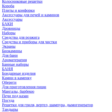
Колосниковые решетки
Короба
Плиты и конфорки
Аксессуары для печей и каминов
Аксессуары
БАКИ
Дровницы
Наборы
Средства для розжига
Средства и приборы для чистки
Экраны
Биокамины
Для бани
Ароматерапия
Банные наборы
БАНЯ
Бондарные изделия
Камни в каменку
Обереги
Для приготовления пищи
Мангалы, барбекю
Печи под казан
Посуда
Решетки для гриля, вертел, шампура, дымогенератор
Тандыры