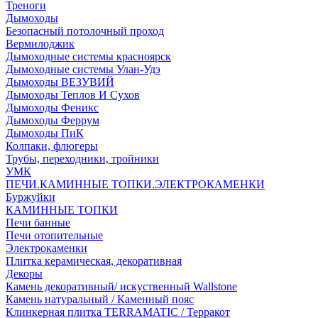
Треноги
Дымоходы
Безопасный потолочный проход
Вермилоджик
Дымоходные системы красноярск
Дымоходные системы Улан-Удэ
Дымоходы ВЕЗУВИЙ
Дымоходы Теплов И Сухов
Дымоходы Феникс
Дымоходы Феррум
Дымоходы ПиК
Колпаки, флюгеры
Трубы, переходники, тройники
УМК
ПЕЧИ.КАМИННЫЕ ТОПКИ.ЭЛЕКТРОКАМЕНКИ
Буржуйки
КАМИННЫЕ ТОПКИ
Печи банные
Печи отопительные
Электрокаменки
Плитка керамическая, декоративная
Декоры
Камень декоративный/ искуственный Wallstone
Камень натуральный / Каменный пояс
Клинкерная плитка TERRAMATIC / Терракот