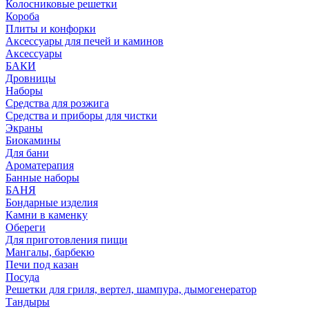
Колосниковые решетки
Короба
Плиты и конфорки
Аксессуары для печей и каминов
Аксессуары
БАКИ
Дровницы
Наборы
Средства для розжига
Средства и приборы для чистки
Экраны
Биокамины
Для бани
Ароматерапия
Банные наборы
БАНЯ
Бондарные изделия
Камни в каменку
Обереги
Для приготовления пищи
Мангалы, барбекю
Печи под казан
Посуда
Решетки для гриля, вертел, шампура, дымогенератор
Тандыры