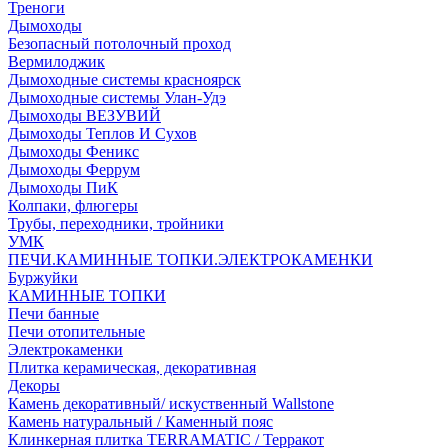
Треноги
Дымоходы
Безопасный потолочный проход
Вермилоджик
Дымоходные системы красноярск
Дымоходные системы Улан-Удэ
Дымоходы ВЕЗУВИЙ
Дымоходы Теплов И Сухов
Дымоходы Феникс
Дымоходы Феррум
Дымоходы ПиК
Колпаки, флюгеры
Трубы, переходники, тройники
УМК
ПЕЧИ.КАМИННЫЕ ТОПКИ.ЭЛЕКТРОКАМЕНКИ
Буржуйки
КАМИННЫЕ ТОПКИ
Печи банные
Печи отопительные
Электрокаменки
Плитка керамическая, декоративная
Декоры
Камень декоративный/ искуственный Wallstone
Камень натуральный / Каменный пояс
Клинкерная плитка TERRAMATIC / Терракот